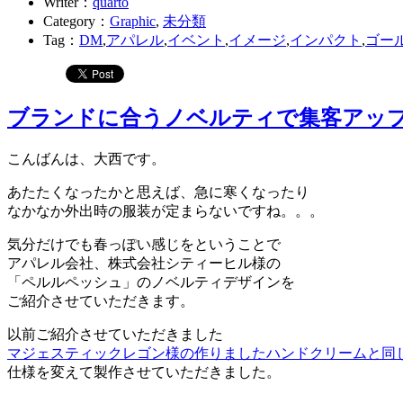
Writer：
quarto
Category：
Graphic
,
未分類
Tag：
DM
,
アパレル
,
イベント
,
イメージ
,
インパクト
,
ゴー
ブランドに合うノベルティで集客アッ
こんばんは、大西です。
あたたくなったかと思えば、急に寒くなったり
なかなか外出時の服装が定まらないですね。。。
気分だけでも春っぽい感じをということで
アパレル会社、株式会社シティーヒル様の
「ペルルペッシュ」のノベルティデザインを
ご紹介させていただきます。
以前ご紹介させていただきました
マジェスティックレゴン様の作りました
ハンドクリームと同
仕様を変えて製作させていただきました。