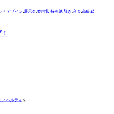
ルド
,
デザイン
,
展示会
,
案内状
,
特殊紙
,
輝き
,
音楽
,
高級感
プ！
じノベルティ
を