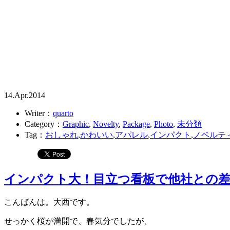
14.Apr.2014
Writer：
quarto
Category：
Graphic
,
Novelty
,
Package
,
Photo
,
未分類
Tag：
おしゃれ
,
かわいい
,
アパレル
,
インパクト
,
ノベルテ
インパクト大！目立つ看板で他社との
こんばんは。大西です。
せっかく桜が満開で、春気分でしたが、