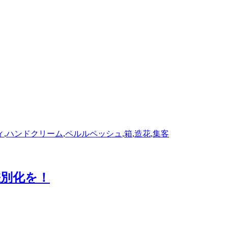
ィ
,
ハンドクリーム
,
ペルルペッシュ
,
箱
,
造花
,
集客
差別化を！