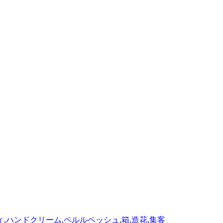
ィ
,
ハンドクリーム
,
ペルルペッシュ
,
箱
,
造花
,
集客