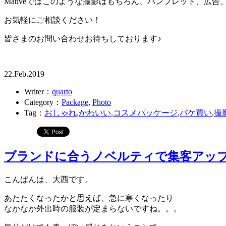
Mativeではこのような撮影はもちろん、パンフレット、広
お気軽にご相談ください！
皆さまのお問い合わせお待ちしております♪
22.Feb.2019
Writer：
quarto
Category：
Package
,
Photo
Tag：
おしゃれ
,
かわいい
,
コスメパッケージ
,
パケ買い
,
撮
ブランドに合うノベルティで集客アッ
こんばんは、大西です。
あたたくなったかと思えば、急に寒くなったり
なかなか外出時の服装が定まらないですね。。。