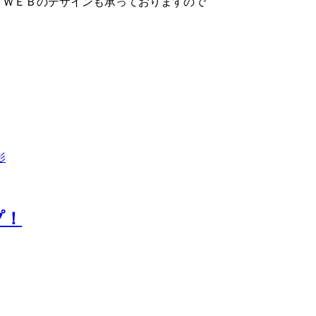
告、ＷＥＢのデザインも承っておりますので
影
プ！