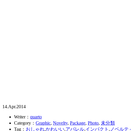
14.Apr.2014
Writer：
quarto
Category：
Graphic
,
Novelty
,
Package
,
Photo
,
未分類
Tag：
おしゃれ
,
かわいい
,
アパレル
,
インパクト
,
ノベルテ